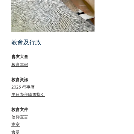
教會及行政
會友大會
教會年報
教會資訊
2026 行事曆
主日崇拜降雪指引
教會文件
信仰宣言
憲章
會章