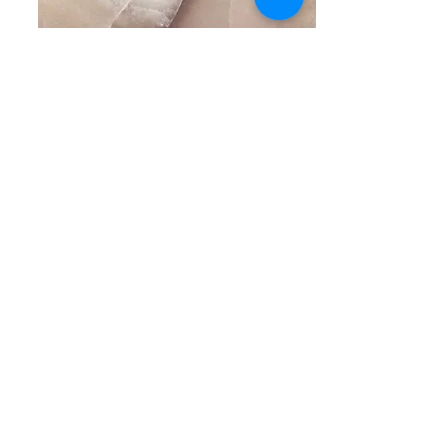
英語事工
请稍后再查看更新
關於我們
慕迪港頌恩堂成立於是1995年2月，
隸屬於卑詩省門諾弟兄聯會的一個堂會。
我們切實執行主耶穌基督的大使命，
裝備門徒成為世代的挑戰。
照 片 使 用
教會的網站、YouTube 頻道和 Facebook
網頁有時會展示教會生活和活動的照片，
有個別會眾可能會被拍攝其中，為了尊重
個人隱私，如果您不希望出現在這些宣傳
資料中，請告知我們的行政同工
604-939-